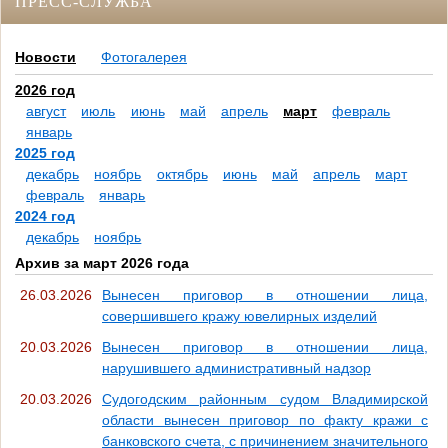
ПРЕСС-СЛУЖБА
Новости
Фотогалерея
2026 год
август
июль
июнь
май
апрель
март
февраль
январь
2025 год
декабрь
ноябрь
октябрь
июнь
май
апрель
март
февраль
январь
2024 год
декабрь
ноябрь
Архив за март 2026 года
26.03.2026
Вынесен приговор в отношении лица,
совершившего кражу ювелирных изделий
20.03.2026
Вынесен приговор в отношении лица,
нарушившего административный надзор
20.03.2026
Судогодским районным судом Владимирской
области вынесен приговор по факту кражи с
банковского счета, с причинением значительного